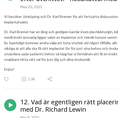
May 20, 2021
Vi besöker Jönköping och Dr. Karl Bremer för att fortsätta diskussion
implantatvalet.
Dr. Karl Bremer har en lång och gedigen karriär inom plastikkirurgin, b
medicinskt ansvarig ligger valet av implantat och teknik honom varmt
liv. Samtidigt kommer andra välja att byta storlek vid något tillfälle, a
viktiga är att alla ska få rätt implantat för för just sina behov och önske
utvärdera varje patients behov så idag har vi förmånen att få en insikt 
snabbare hitta rätt val för just dig och dina önskemål.
Enjoy!
2.3K
12. Vad är egentligen rätt placeri
med Dr. Richard Lewin
Mar 8, 2021