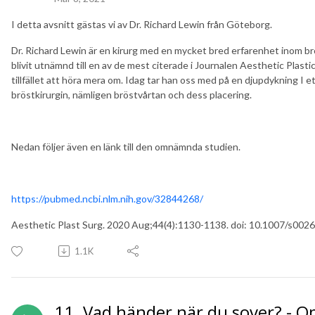
I detta avsnitt gästas vi av Dr. Richard Lewin från Göteborg.
Dr. Richard Lewin är en kirurg med en mycket bred erfarenhet inom brös
blivit utnämnd till en av de mest citerade i Journalen Aesthetic Plastic 
tillfället att höra mera om. Idag tar han oss med på en djupdykning I e
bröstkirurgin, nämligen bröstvårtan och dess placering.
Nedan följer även en länk till den omnämnda studien.
https://pubmed.ncbi.nlm.nih.gov/32844268/
Aesthetic Plast Surg. 2020 Aug;44(4):1130-1138. doi: 10.1007/s002
1.1K
11. Vad händer när du sover? - 