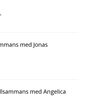
a.
lsammans med Jonas
 Tillsammans med Angelica