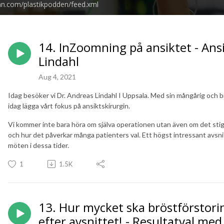
an.com/plastikpodden/feed.xml
14. InZoomning på ansiktet - Ans
Lindahl
Aug 4, 2021
Idag besöker vi Dr. Andreas Lindahl I Uppsala. Med sin mångårig och 
idag lägga vårt fokus på ansiktskirurgin.
Vi kommer inte bara höra om själva operationen utan även om det stigm
och hur det påverkar många patienters val. Ett högst intressant avsni
möten i dessa tider.
1
1.5K
13. Hur mycket ska bröstförstorin
efter avsnittet! - Resultatval med