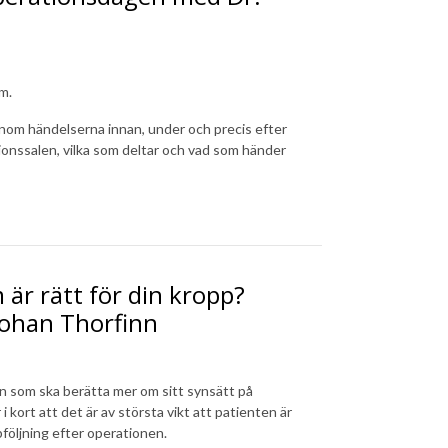
lm.
enom händelserna innan, under och precis efter
tionssalen, vilka som deltar och vad som händer
 är rätt för din kropp?
Johan Thorfinn
n som ska berätta mer om sitt synsätt på
kort att det är av största vikt att patienten är
pföljning efter operationen.