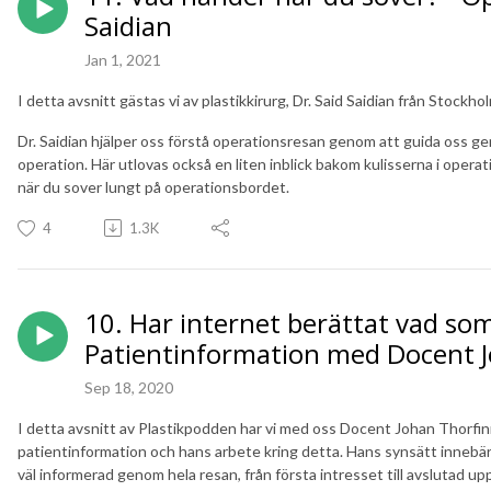
Saidian
Jan 1, 2021
I detta avsnitt gästas vi av plastikkirurg, Dr. Said Saidian från Stockho
Dr. Saidian hjälper oss förstå operationsresan genom att guida oss g
operation. Här utlovas också en liten inblick bakom kulisserna i opera
när du sover lungt på operationsbordet.
4
1.3K
10. Har internet berättat vad som
Patientinformation med Docent 
Sep 18, 2020
I detta avsnitt av Plastikpodden har vi med oss Docent Johan Thorfin
patientinformation och hans arbete kring detta. Hans synsätt innebär i 
väl informerad genom hela resan, från första intresset till avslutad up