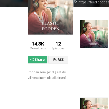
https://feed.podbe
14.8K
12
Downloads
Episodes
Share
RSS
Podden som ger dig allt du 
vill veta inom plastikkirurgi.